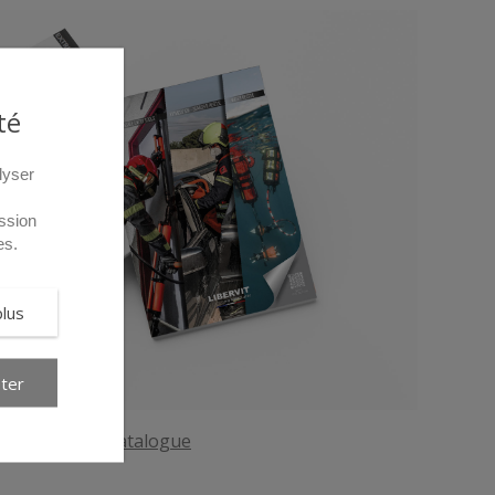
té
lyser
ssion
es.
plus
ter
élécharger le catalogue