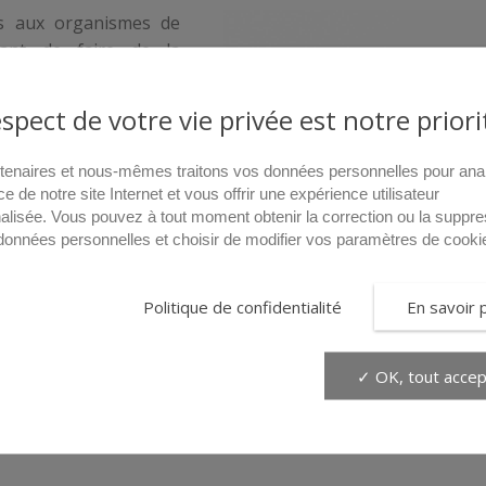
s aux organismes de
ant de faire de la
terrestre, aquatique et
espect de votre vie privée est notre priori
ntrale hydraulique, de
tenaires et nous-mêmes traitons vos données personnelles pour ana
es pouvant travailler
ce de notre site Internet et vous offrir une expérience utilisateur
 autonome et avec une
alisée. Vous pouvez à tout moment obtenir la correction ou la suppre
données personnelles et choisir de modifier vos paramètres de cooki
ne fois de plus, les
écialisé que complexe,
Politique de confidentialité
En savoir 
 et sous-marin.
✓ OK, tout accep
> T