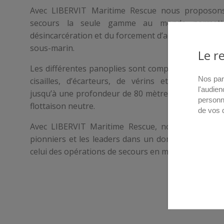
Avec LIBERVIT Maritime Rescue nous proposon
secours la seule gamme au monde permett
désincarcération et du forcement d’accès en milieu 
sous-marin.
Le r
Les différentes panoplies sont composées d’une ce
Nos par
cisailles, d’écarteurs, de vérins et d’ouvre-port
l'audien
jusqu’à une profondeur de 80 mètres, de manière
personn
flottaison neutre.
de vos 
Avec LIBERVIT Maritime Rescue, nous devenons u
pionniers et les leaders dans un domaine aussi sp
celui des opérations de secours en milieu aquatique