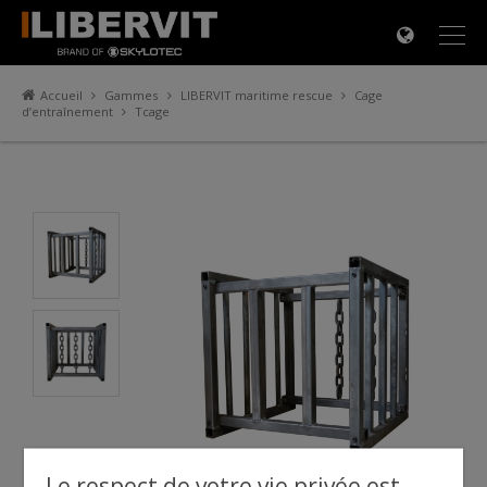
×
Accueil
Gammes
LIBERVIT maritime rescue
Cage
d’entraînement
Tcage
Le respect de votre vie privée est