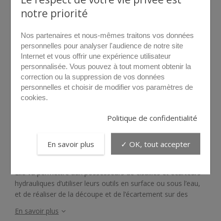
notre priorité
Nos partenaires et nous-mêmes traitons vos données
personnelles pour analyser l'audience de notre site
Internet et vous offrir une expérience utilisateur
personnalisée. Vous pouvez à tout moment obtenir la
correction ou la suppression de vos données
survolez pour agrandir
personnelles et choisir de modifier vos paramètres de
cookies.
Tcage
Politique de confidentialité
En savoir plus
✓ OK, tout accepter
La cage d’entraînement LIBERVIT Tcage est à usage
unique.
Elle va permettre aux possesseurs de cisailles et écarteurs
hydrauliques d’utiliser leurs outils en surface ou sous l’eau,
et de réaliser de la découpe et de l’écartement sur des
éléments métalliques résistants.
En savoir plus