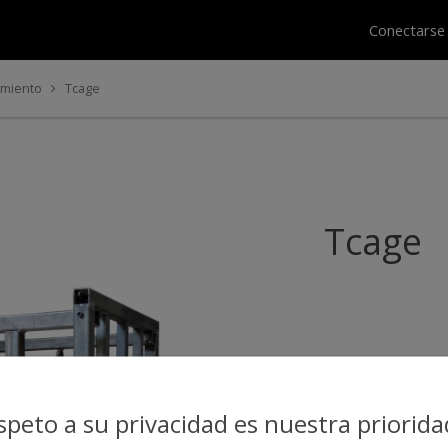
Conectars
amiento
Tcage
Tcage
espeto a su privacidad es nuestra priorida
Saber más