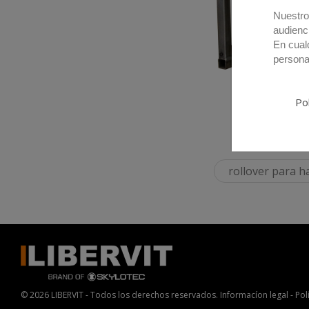
Nuestro
audienc
En cual
persona
Pol
rollover para 
© 2026 LIBERVIT - Todos los derechos reservados.
Informacíon legal
-
Pol