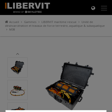
×
Accueil
Gammes
LIBERVIT maritime rescue
Unité de
désincarcération et travaux de force terrestre, aquatique & subaquatique
M38