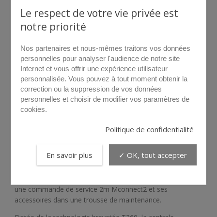
Le respect de votre vie privée est
notre priorité
Nos partenaires et nous-mêmes traitons vos données
personnelles pour analyser l'audience de notre site
Internet et vous offrir une expérience utilisateur
personnalisée. Vous pouvez à tout moment obtenir la
correction ou la suppression de vos données
personnelles et choisir de modifier vos paramètres de
survolez pour agrandir
cookies.
Politique de confidentialité
M38
En savoir plus
✓ OK, tout accepter
La valise M38 comprend:
Une centrale hydraulique Mpower, un flexible de 2m Mflex2,
une commande de service 2m Mconnect2 et ses
accessoires dans une trousse de maintenance.