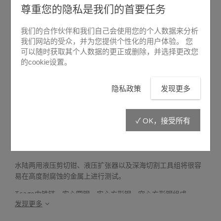
尊重您的隐私是我们的首要任务
我们的合作伙伴和我们自己会使用您的个人数据来分析
我们网站的受众，并为您提供个性化的用户体验。 您
可以随时获取其个人数据的更正或删除，并选择更改您
的cookie设置。
悬停放大
隐私政策
发现更多
Tcage
✓ OK，接受所有
LIBERVIT训练笼 Tcage 是专门用于培训液压破拆工具的训练金
属笼。
水陆两用液压剪切钳、液压扩张器以及深海切割工具组将很容
易在高度耐腐蚀的金属上进行测试。
Tcage由铁链、实心圆钢、实心方形钢、空心方形钢组成。
发现更多
训练笼可放置在训练池或海水中，它是训练中最经济最简单的