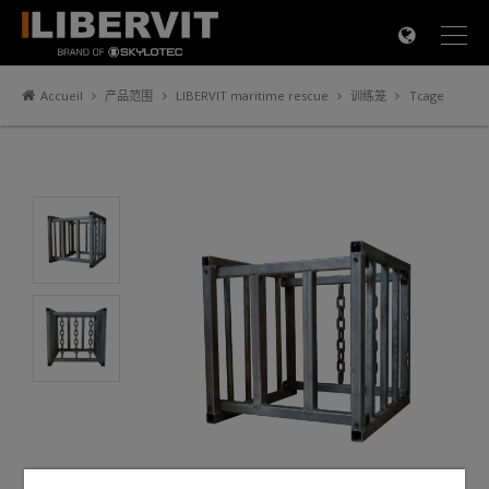
×
Accueil
产品范围
LIBERVIT maritime rescue
训练笼
Tcage