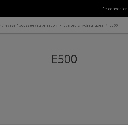
Se connecte
/ levage / poussée /stabilisation
Écarteurs hydrauliques
E500
E500