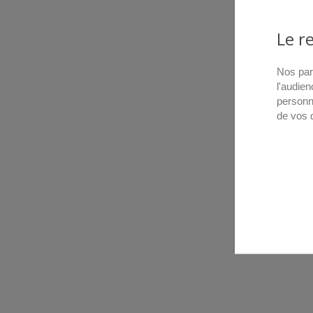
Le r
Nos par
l'audien
personn
de vos 