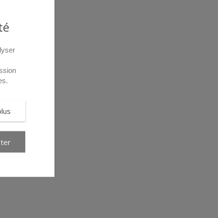
té
lyser
ssion
es.
plus
ter