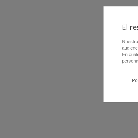
El r
Nuestro
audienc
En cual
persona
Pol