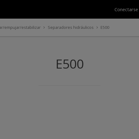
Conectars
ar/empujar/estabilizar
Separadores hidráulicos
E500
E500