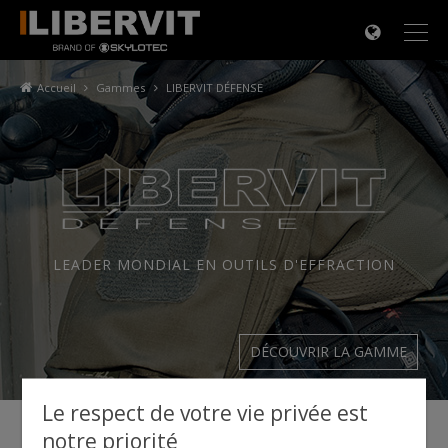
×
Accueil
Gammes
LIBERVIT DÉFENSE
LEADER MONDIAL EN OUTILS D'EFFRACTION
DÉCOUVRIR LA GAMME
Le respect de votre vie privée est
notre priorité