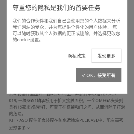
尊重您的隐私是我们的首要任务
我们的合作伙伴和我们自己会使用您的个人数据来分析
我们网站的受众，并为您提供个性化的用户体验。 您
可以随时获取其个人数据的更正或删除，并选择更改您
的cookie设置。
悬停放大
隐私政策
发现更多
KIT/ASO
✓ OK，接受所有
KIT/ASO 配件组套包含:
一根缩短了129毫米的上支架ASC /
594 安装在液压开门器VE70 / L上，并配有中心轴VE70-L /
019; 一块
SGS1轴承板用于扩大接触面积，一个OMEGA夹头则
具有15毫米V形销钉，可置于在框架和门之间，从而消除了打滑
的危险。
KIT / ASO 配件组套装配在防水运输箱PELICASE中，配有高密
度黑色泡沫，并根据工具的外形加工而成。
发现更多