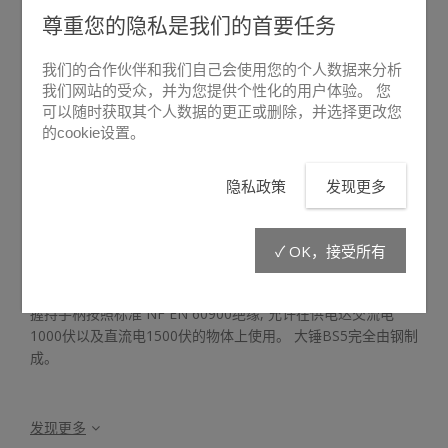
尊重您的隐私是我们的首要任务
我们的合作伙伴和我们自己会使用您的个人数据来分析
我们网站的受众，并为您提供个性化的用户体验。 您
可以随时获取其个人数据的更正或删除，并选择更改您
的cookie设置。
悬停放大
隐私政策
发现更多
BS5
✓ OK，接受所有
大锤BS5 通常用于所有障碍物的破拆。
握持手柄按照标准 NF EN 60900绝缘, 允许在供电达交流电
1000伏以及直流电1500伏的物体上使用。 大锤BS5完全由钢制
成。
发现更多