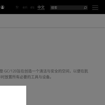
入
fr
en
es
中文
×
0
保护垫 GC/120旨在创造一个清洁与安全的空间，以便在肮
作时放置所有必要的工具与设备。