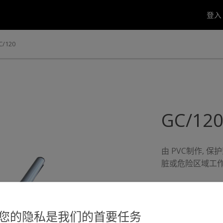
登
C/120
GC/12
由 PVC制作, 
脏或危险区域工
您的隐私是我们的首要任务
发现更多