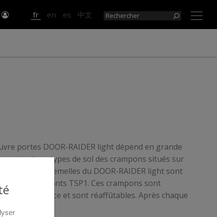
r
fr
en
es
中文
×
l’ouvre portes DOOR-RAIDER light dépend en grande
rence sur tous types de sol des crampons situés sur
ieure. Les deux semelles du DOOR-RAIDER light sont
ons antidérapants TSP1. Ces crampons sont
té
r haute résistance et sont réaffûtables. Après chaque
’ouvre portes DOOR-RAIDER light il est indispensable
lyser