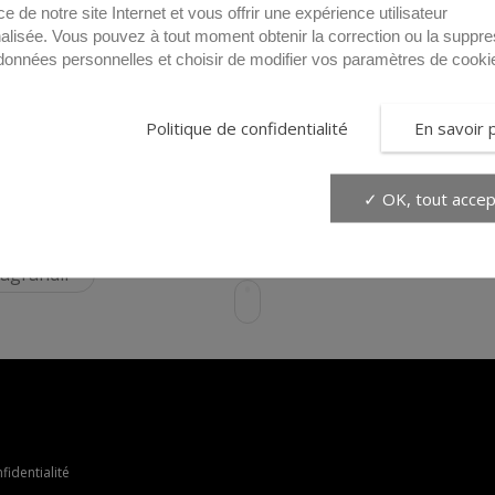
de procéder à la
ce de notre site Internet et vous offrir une expérience utilisateur
état d’usure et 
alisée. Vous pouvez à tout moment obtenir la correction ou la suppre
remplacement. L
données personnelles et choisir de modifier vos paramètres de cooki
lorsqu’après un 
hauteur inférieu
Politique de confidentialité
En savoir 
✓ OK, tout accep
 agrandir
fidentialité