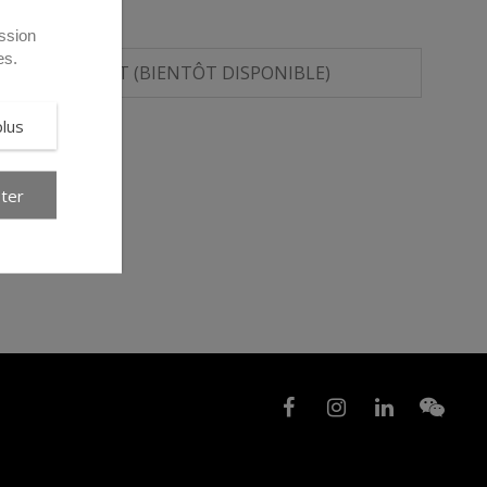
 vérification des crampons TSP1, d’en estimer leur
de procéder si nécessaire à leur réaffûtage ou à leur
ssion
e remplacement des crampons devra être effectué
es.
FICHE PRODUIT (BIENTÔT DISPONIBLE)
certain nombre de réaffutage, ils atteignent une
re à 18 millimètres.
plus
ter