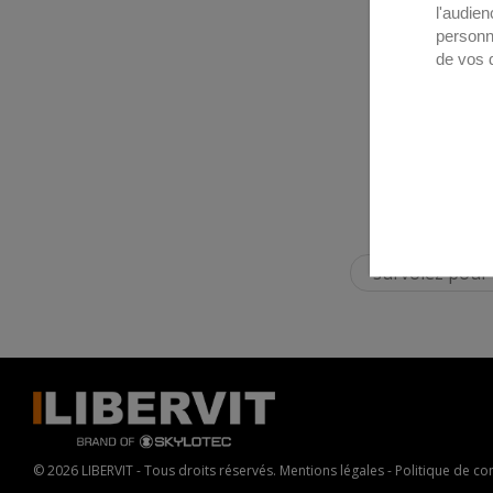
l'audien
personn
de vos 
survolez pour
© 2026 LIBERVIT - Tous droits réservés.
Mentions légales
-
Politique de con