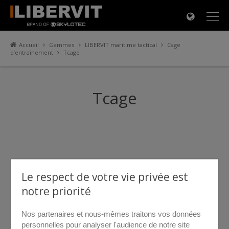
×
Accueil
Gammes
LIBERVIT maritime tactical
Cage
d’entraînement
Tcage
Tcage
Le respect de votre vie privée est
notre priorité
Nos partenaires et nous-mêmes traitons vos données
personnelles pour analyser l'audience de notre site