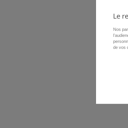
Le r
Nos par
l'audien
personn
de vos 