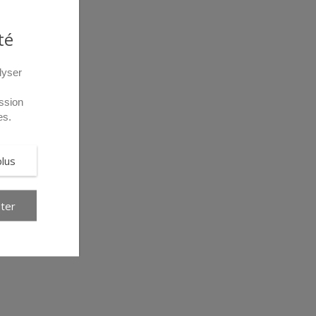
té
lyser
ssion
es.
plus
ter