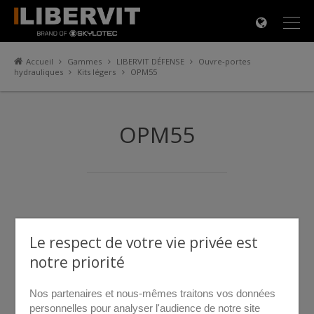
×
Accueil
Gammes
LIBERVIT DÉFENSE
Ouvre-portes
hydrauliques
Kits légers
OPM55
OPM55
Le respect de votre vie privée est
notre priorité
Nos partenaires et nous-mêmes traitons vos données
personnelles pour analyser l'audience de notre site