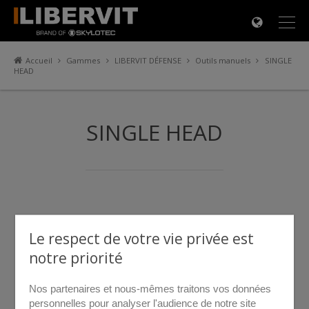
×
Accueil
Gammes
LIBERVIT DÉFENSE
Outils manuels
SINGLE
HEAD
SINGLE HEAD
Le respect de votre vie privée est
notre priorité
Nos partenaires et nous-mêmes traitons vos données
personnelles pour analyser l'audience de notre site