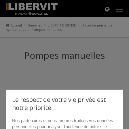
×
Accueil
Gammes
LIBERVIT DÉFENSE
Unités de puissance
hydrauliques
Pompes manuelles
Pompes manuelles
Le respect de votre vie privée est
notre priorité
Nos partenaires et nous-mêmes traitons vos données
personnelles pour analyser l'audience de notre site