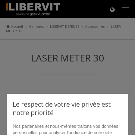
×
Accueil
Gammes
LIBERVIT DÉFENSE
Accessoires
LASER
METER 30
LASER METER 30
Le respect de votre vie privée est
notre priorité
Nos partenaires et nous-mêmes traitons vos données
personnelles pour analyser l'audience de notre site