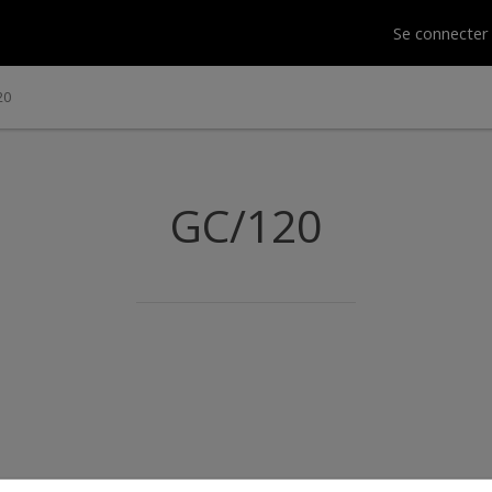
Se connecte
20
GC/120