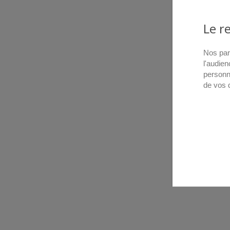
Le r
Nos par
l'audien
personn
de vos 