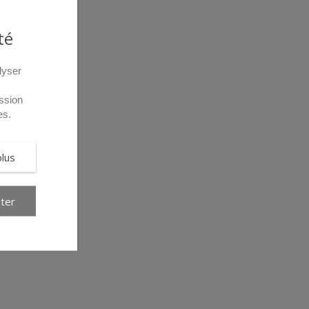
té
lyser
ssion
es.
plus
ter