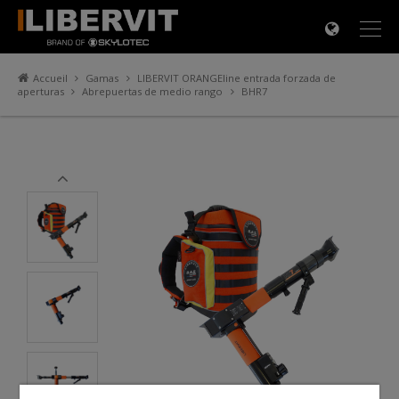
×
Accueil
Gamas
LIBERVIT ORANGEline entrada forzada de
aperturas
Abrepuertas de medio rango
BHR7