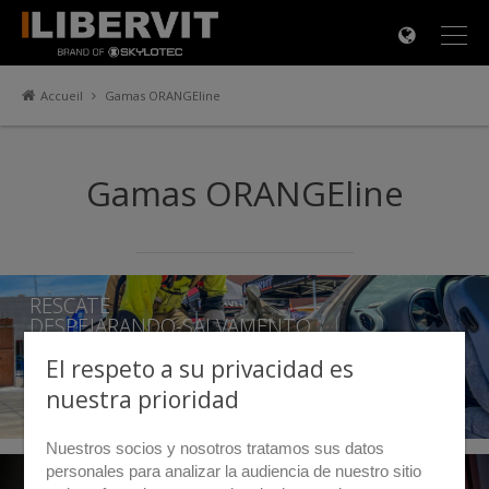
×
Accueil
Gamas ORANGEline
Gamas ORANGEline
RESCATE
DESPEJARANDO-SALVAMENTO
Descubre la gama
El respeto a su privacidad es
nuestra prioridad
Nuestros socios y nosotros tratamos sus datos
personales para analizar la audiencia de nuestro sitio
ENTRADA FORZADA