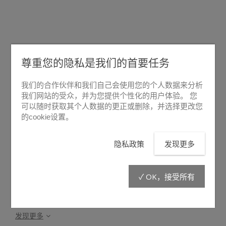
尊重您的隐私是我们的首要任务
悬停放大
我们的合作伙伴和我们自己会使用您的个人数据来分析
我们网站的受众，并为您提供个性化的用户体验。 您
可以随时获取其个人数据的更正或删除，并选择更改您
PA2/BAS
的cookie设置。
隐私政策
发现更多
右侧备用可拆卸口袋可安装在电动液压泵B.A.S. 的主体。
✓ OK，接受所有
发现更多