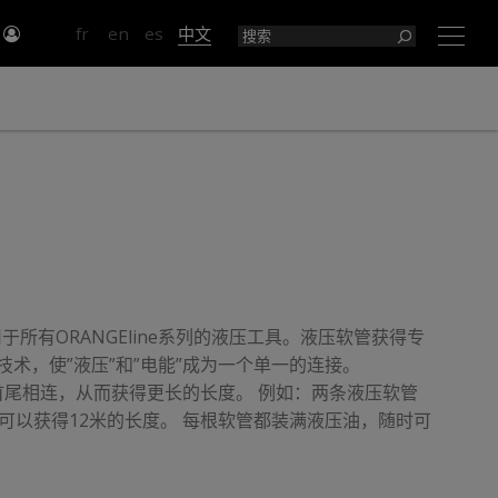
入
fr
en
es
中文
×
用于所有ORANGEline系列的液压工具。液压软管获得专
c II »技术，使”液压”和”电能”成为一个单一的连接。
首尾相连，从而获得更长的长度。 例如：两条液压软管
，可以获得12米的长度。 每根软管都装满液压油，随时可