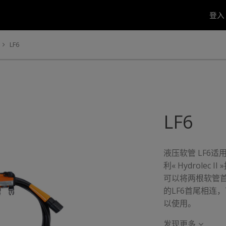
登
LF6
LF6
液压软管 LF6适
利« Hydrole
可以将两根软管
的LF6首尾相连
以使用。
发现更多