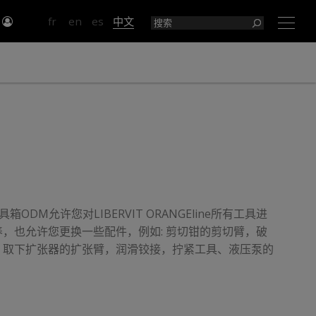
入
fr
en
es
中文
×
工具箱ODM允许您对LIBERVIT ORANGEline所有工具进
，也允许您更换一些配件，例如: 剪切钳的剪切臂，破
，取下扩张器的扩张臂，润滑铰接，拧紧工具、液压泵的