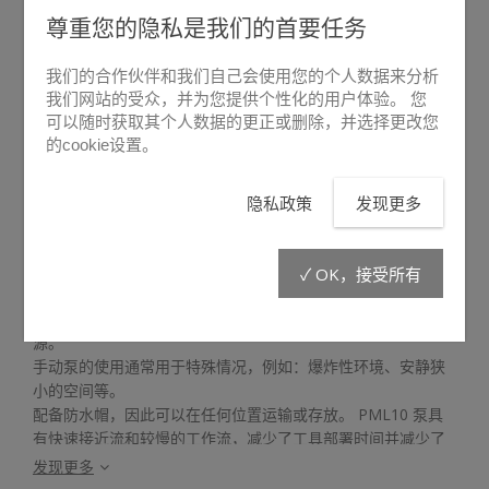
尊重您的隐私是我们的首要任务
我们的合作伙伴和我们自己会使用您的个人数据来分析
我们网站的受众，并为您提供个性化的用户体验。 您
可以随时获取其个人数据的更正或删除，并选择更改您
的cookie设置。
悬停放大
隐私政策
发现更多
PML10
✓ OK，接受所有
PML10 手动泵为 LIBERVIT 系列中的所有液压工具提供动力
源。
手动泵的使用通常用于特殊情况，例如：爆炸性环境、安静狭
小的空间等。
配备防水帽，因此可以在任何位置运输或存放。 PML10 泵具
有快速接近流和较慢的工作流，减少了工具部署时间并减少了
杠杆所需的工作量。
发现更多
可选，PML10 泵可以装运在运输箱 PELICASE 中，也可以安装