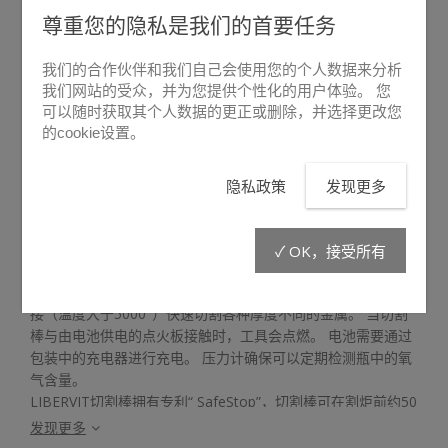
尊重您的隐私是我们的首要任务
我们的合作伙伴和我们自己会使用您的个人数据来分析
我们网站的受众，并为您提供个性化的用户体验。 您
可以随时获取其个人数据的更正或删除，并选择更改您
的cookie设置。
悬停放大
隐私政策
发现更多
THERMIC POWER
✓ OK，接受所有
LIBERVIT 背负式热切割组套 Thermic Power允许通过温度熔
接（温度大于5000°）快速切割各种厚度不同的金属。 当切割
棒与由电池供电的点火板接触时，工具会点燃。 电池需要通过
包装中的充电器进行充电。 压力计确保可以定期检测瓶中的氧
气含量。
LIBERVIT切割棒拥有专利“ SafeStop”，切割棒可在割炬前约50
毫米处自动停止燃烧，从而避免了灼伤操作者或割炬的风险
发现更多