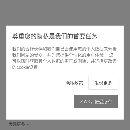
尊重您的隐私是我们的首要任务
悬停放大
我们的合作伙伴和我们自己会使用您的个人数据来分析
我们网站的受众，并为您提供个性化的用户体验。 您
可以随时获取其个人数据的更正或删除，并选择更改您
LF10
的cookie设置。
隐私政策
发现更多
液压软管 LF10适用于所有ORANGEline系列的液压工具。液压
软管获得专利« Hydrolec II »技术，使”液压”和”电能”成为一个
单一的连接。
✓ OK，接受所有
可以将两根软管首尾相连，从而获得更长的长度。 例如：两条
液压软管的LF10首尾相连，可以获得20米的长度。 每根软管都
装满液压油，随时可以使用。
发现更多