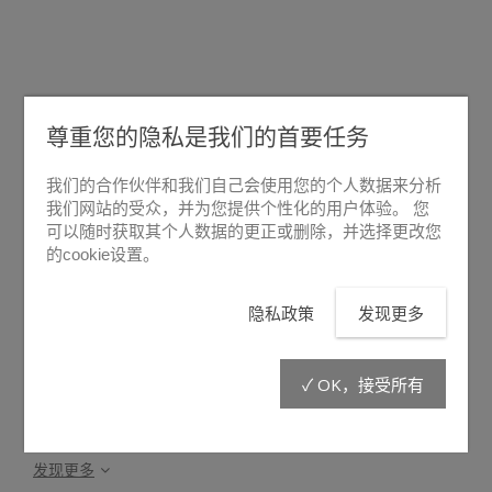
尊重您的隐私是我们的首要任务
悬停放大
我们的合作伙伴和我们自己会使用您的个人数据来分析
我们网站的受众，并为您提供个性化的用户体验。 您
可以随时获取其个人数据的更正或删除，并选择更改您
MR14
的cookie设置。
隐私政策
发现更多
撞门锤MR14 可用于捣破大门或窗户等结构性障碍物 ，配有2
个坚固把手，撞击力强大，并配有前把手保护 。为了增加安全
性，前把手距撞击区域足够远。
✓ OK，接受所有
LIBERVIT 撞门锤MR系列已经成为破拆工具领域的标准。
发现更多