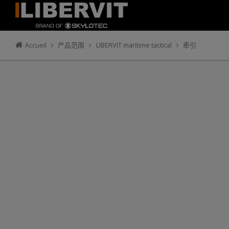
Accueil
产品范围
LIBERVIT maritime tactical
牵引