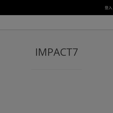
登
IMPACT7