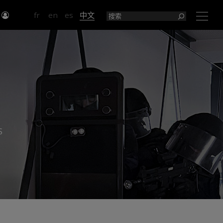
入
fr
en
es
中文
×
S