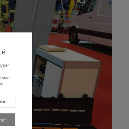
té
lyser
ssion
es.
plus
ter