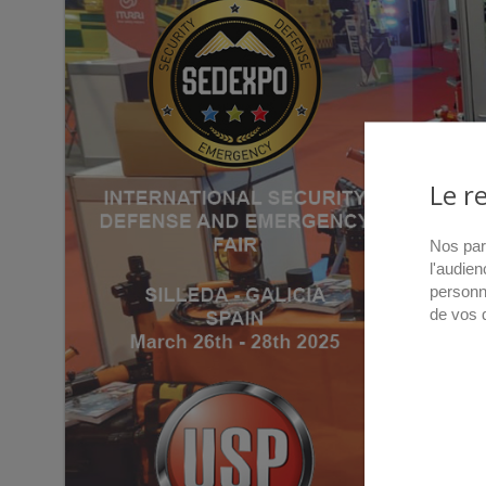
Le r
Nos par
l'audien
personn
de vos 