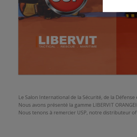
Le Salon International de la Sécurité, de la Défen
Nous avons présenté la gamme LIBERVIT ORANGEl
Nous tenons à remercier USP, notre distributeur off