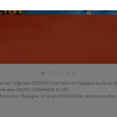
se et des Urgences SEDEXPO s’est tenu en Espagne du 26 au 2
ine avec GRUPO DISNANIGA et USP.
iciel pour l’Espagne, et Grupo DISNANIGA, notre sous-distrib