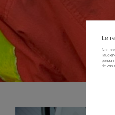
Le r
Nos par
l'audien
personn
de vos 