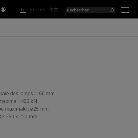
r
fr
en
es
中文
×
ale des lames : 160 mm
maximal : 400 kN
pe maximale : ø25 mm
8 x 250 x 220 mm