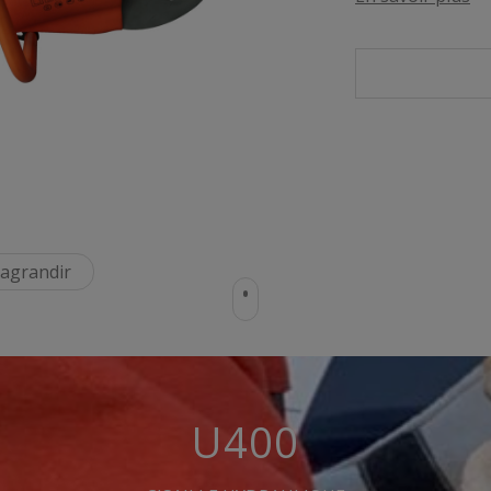
 agrandir
U400