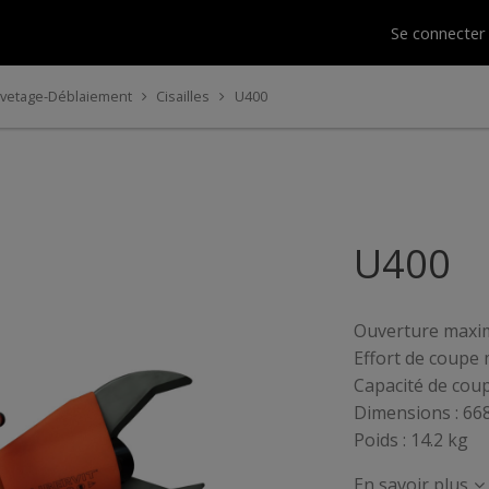
Se connecte
uvetage-Déblaiement
Cisailles
U400
U400
Ouverture maxim
Effort de coupe 
Capacité de cou
Dimensions : 66
Poids : 14.2 kg
En savoir plus