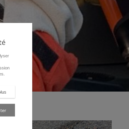
té
lyser
ssion
es.
plus
ter