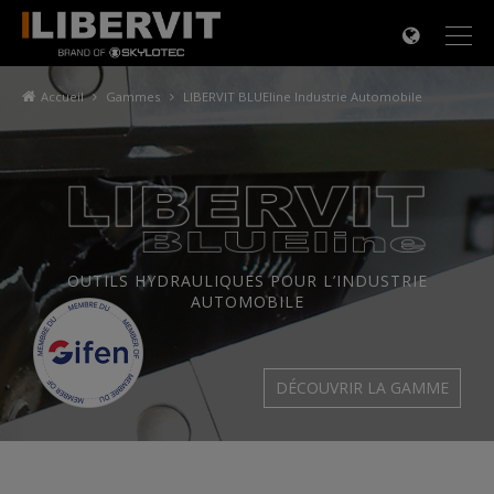
×
Accueil
Gammes
LIBERVIT BLUEline Industrie Automobile
OUTILS HYDRAULIQUES POUR L’INDUSTRIE
AUTOMOBILE
DÉCOUVRIR LA GAMME