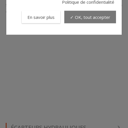
Politique de confidentialité
soudure et ainsi de pouvoir garantir la fiabilité de leurs
assemblages soudés.
En savoir plus
✓ OK, tout accepter
ÉCARTEURS HYDRAULIQUES