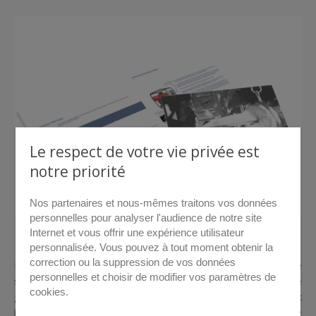
Le respect de votre vie privée est
notre priorité
Nos partenaires et nous-mêmes traitons vos données
personnelles pour analyser l'audience de notre site
Internet et vous offrir une expérience utilisateur
> Télécharger le catalogue
personnalisée. Vous pouvez à tout moment obtenir la
correction ou la suppression de vos données
Pour répondre aux exigences qualité et sécurité dans le
personnelles et choisir de modifier vos paramètres de
secteur de l’automobile, nous avons conçu et réalisé toute une
cookies.
gamme d’outils hydrauliques de déboutonnage permettant aux
industriels d’effectuer le contrôle de résistance des points de