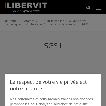
×
Accueil
Gammes
LIBERVIT BLACKline
Ouvre-portes
hydrauliques
Kits haute performance
Accessoires
SGS1
SGS1
Le respect de votre vie privée est
notre priorité
Nos partenaires et nous-mêmes traitons vos données
personnelles pour analyser l'audience de notre site