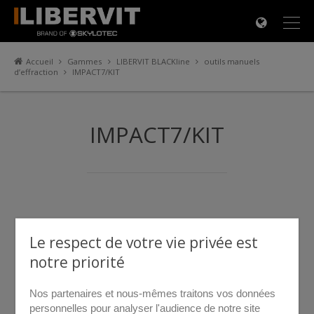
×
Accueil
Gammes
LIBERVIT BLACKline
outils manuels
d’effraction
IMPACT7/KIT
IMPACT7/KIT
Le respect de votre vie privée est
notre priorité
Nos partenaires et nous-mêmes traitons vos données
personnelles pour analyser l'audience de notre site