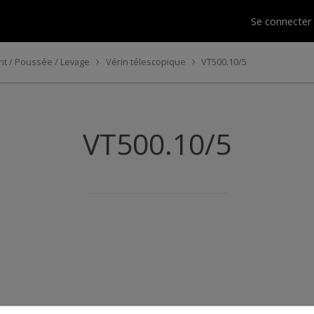
Se connecte
t / Poussée / Levage
Vérin télescopique
VT500.10/5
VT500.10/5