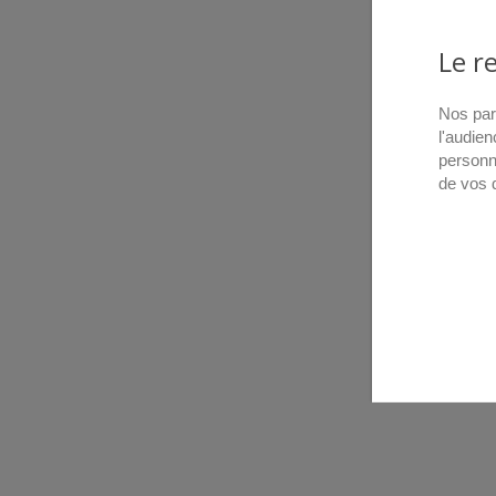
Le r
Nos par
l'audien
personn
de vos 