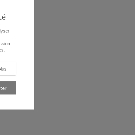
té
lyser
ssion
es.
plus
ter