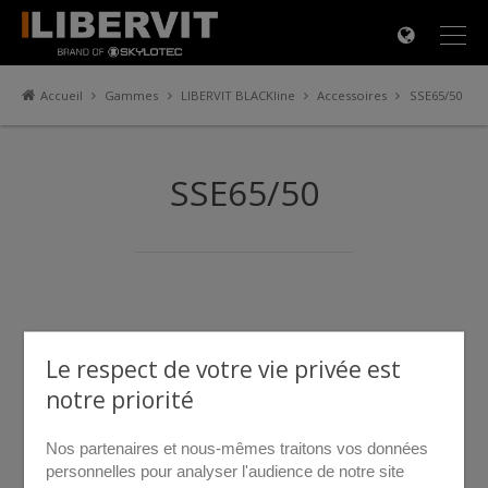
×
Accueil
Gammes
LIBERVIT BLACKline
Accessoires
SSE65/50
SSE65/50
Le respect de votre vie privée est
notre priorité
Nos partenaires et nous-mêmes traitons vos données
personnelles pour analyser l'audience de notre site