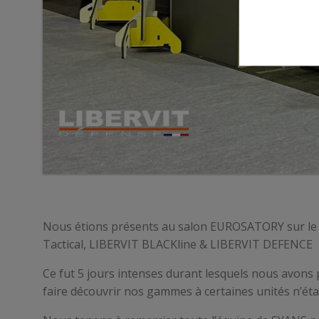
Nous étions présents au salon EUROSATORY sur le s
Tactical, LIBERVIT BLACKline & LIBERVIT DEFENCE
Ce fut 5 jours intenses durant lesquels nous avons 
faire découvrir nos gammes à certaines unités n’éta