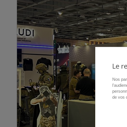
Le r
Nos par
l'audien
personn
de vos 