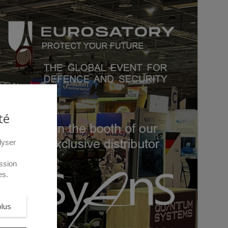
té
lyser
ssion
es.
plus