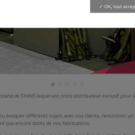
✓ OK, tout accep
tand de SYANS lequel est notre distributeur exclusif pour
pu évoquer différents sujets avec nos clients, rencontrer u
nt pas encore dotés de nos fabrications.