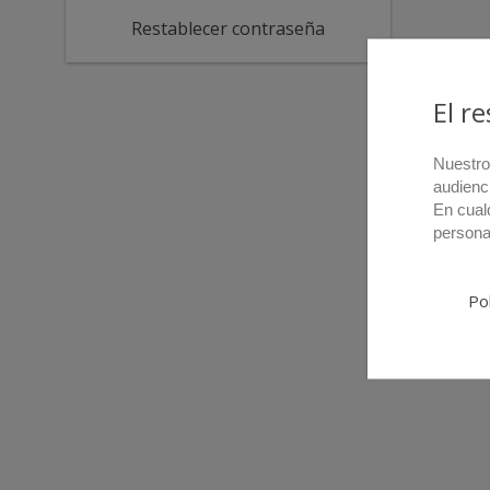
El r
Nuestro
audienc
En cual
persona
Pol