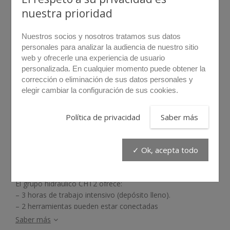
nuestra prioridad
Nuestros socios y nosotros tratamos sus datos
personales para analizar la audiencia de nuestro sitio
web y ofrecerle una experiencia de usuario
personalizada. En cualquier momento puede obtener la
corrección o eliminación de sus datos personales y
rollover para hacer zoom
elegir cambiar la configuración de sus cookies.
CHT2
Política de privacidad
Saber más
El grupo hidráulico de gasolina CHT2 dispone de dos
✓ Ok, acepta todo
conectores hidráulicos y permite el uso alternativo de dos
herramientas.
El grupo hidráulico CHT2 ofrece:
– 3 horas de trabajo intensivo (depósito lleno).
– 2 herramientas pueden estar conectadas
permanentemente pero funcionar por separado.
Saber más
– las herramientas pueden conectarse y desconectarse en