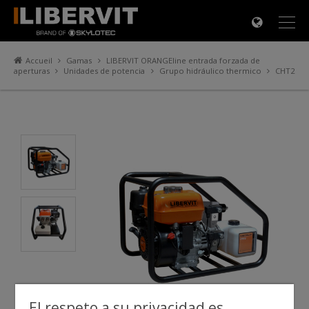
×
Accueil
Gamas
LIBERVIT ORANGEline entrada forzada de
aperturas
Unidades de potencia
Grupo hidráulico thermico
CHT2
El respeto a su privacidad es