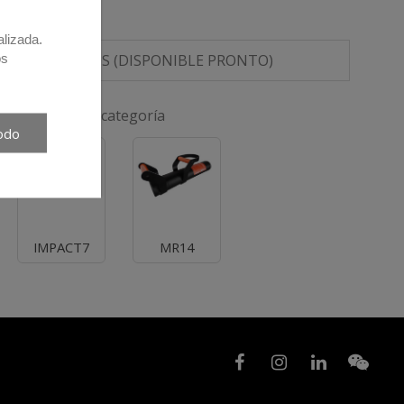
alizada.
os
HOJA DE DATOS (DISPONIBLE PRONTO)
onadas con esta categoría
odo
IMPACT7
MR14