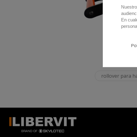
Nuestro
audienc
En cual
persona
Pol
rollover para 