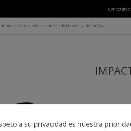
Conectars
rturas
Herramientas manuales de Entrada
IMPACT14
IMPAC
espeto a su privacidad es nuestra priorida
Saber más