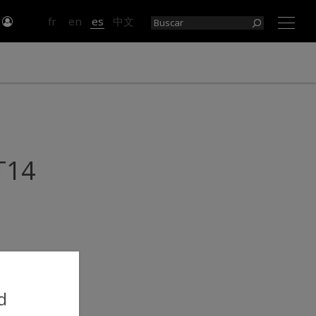
e
fr
en
es
中文
×
T14
d