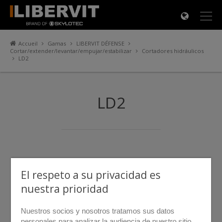
×
Accueil
Gamas
LIBERVIT DÉFENSE
Cortar/extender/levantar/empujar/estabilizar
Cortadores hidráulicos
LD2
LD2
El respeto a su privacidad es
nuestra prioridad
Nuestros socios y nosotros tratamos sus datos
personales para analizar la audiencia de nuestro sitio