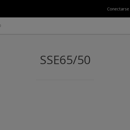
Conectars
0
SSE65/50