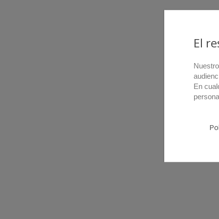
El r
Nuestro
audienc
En cual
persona
Pol