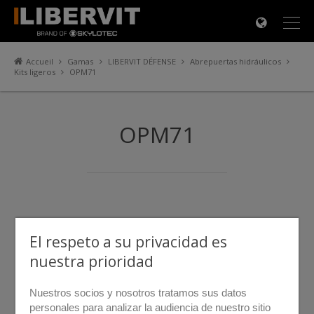
×
Accueil
Gamas
LIBERVIT DÉFENSE
Abrepuertas hidráulicos
Kits ligeros
OPM71
OPM71
El respeto a su privacidad es
nuestra prioridad
Nuestros socios y nosotros tratamos sus datos
personales para analizar la audiencia de nuestro sitio