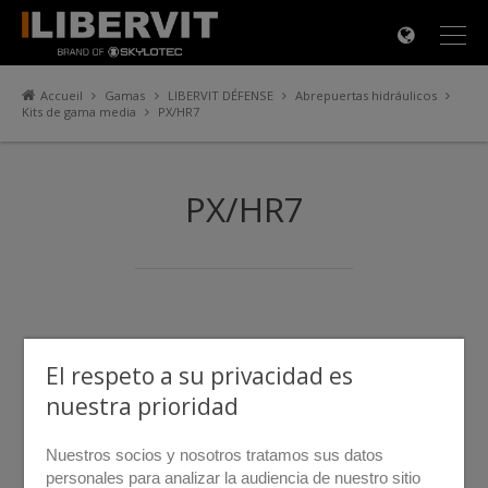
×
Accueil
Gamas
LIBERVIT DÉFENSE
Abrepuertas hidráulicos
Kits de gama media
PX/HR7
PX/HR7
El respeto a su privacidad es
nuestra prioridad
Nuestros socios y nosotros tratamos sus datos
personales para analizar la audiencia de nuestro sitio