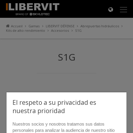
×
Accueil
Gamas
LIBERVIT DÉFENSE
Abrepuertas hidráulicos
Kits de alto rendimiento
Accesorios
S1G
S1G
El respeto a su privacidad es
nuestra prioridad
Nuestros socios y nosotros tratamos sus datos
personales para analizar la audiencia de nuestro sitio