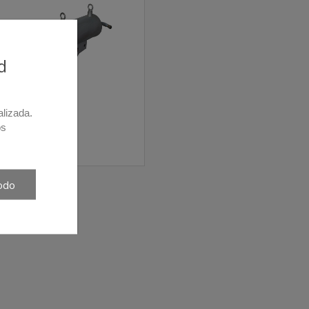
d
alizada.
os
35TI/D
odo