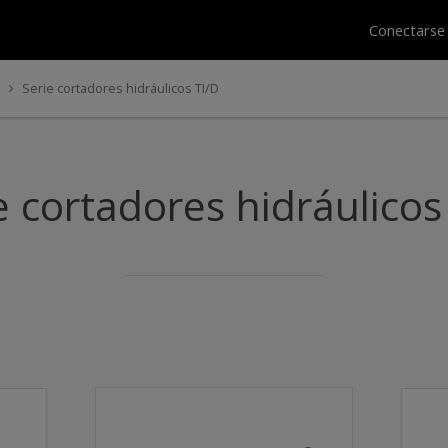
Conectars
Serie cortadores hidráulicos TI/D
e cortadores hidráulicos