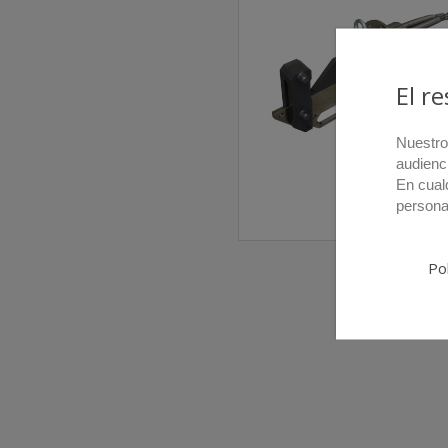
El r
Nuestro
audienc
En cual
persona
11TI/D
Pol