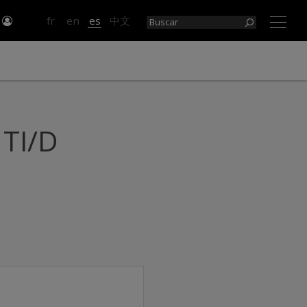
e
fr
en
es
中文
×
 TI/D