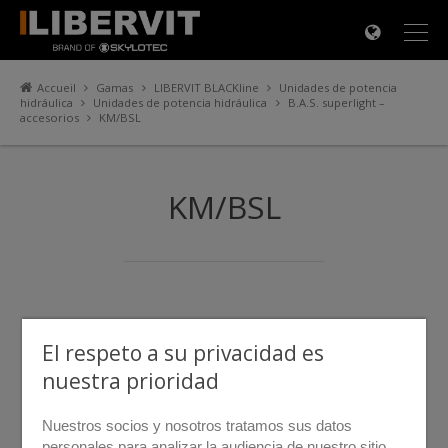
×
Accueil
Gamas
LIBERVIT BLACKline
Unidades de potencia
hidráulica
Unidades de potencia hidráulica
B.A.S. superlight –
accesorios
KM/BSL
KM/BSL
El respeto a su privacidad es
nuestra prioridad
Nuestros socios y nosotros tratamos sus datos
personales para analizar la audiencia de nuestro sitio