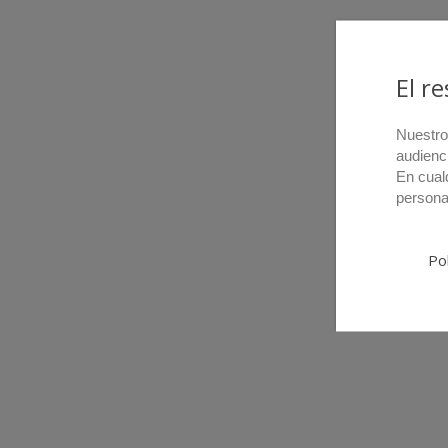
El r
Nuestro
audienc
En cual
persona
Pol