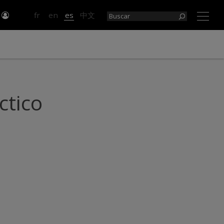
e
fr
en
es
中文
×
ctico